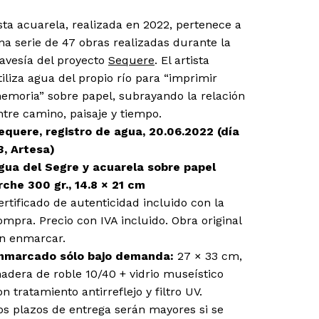
sta acuarela, realizada en 2022, pertenece a
na serie de 47 obras realizadas durante la
ravesía del proyecto
Sequere
. El artista
tiliza agua del propio río para “imprimir
emoria” sobre papel, subrayando la relación
ntre camino, paisaje y tiempo.
equere, registro de agua, 20.06.2022 (día
3, Artesa)
gua del Segre y acuarela sobre papel
rche 300 gr., 14.8 × 21 cm
ertificado de autenticidad incluido con la
ompra. Precio con IVA incluido. Obra original
in enmarcar.
nmarcado sólo bajo demanda:
27 × 33 cm,
adera de roble 10/40 + vidrio museístico
on tratamiento antirreflejo y filtro UV.
os plazos de entrega serán mayores si se