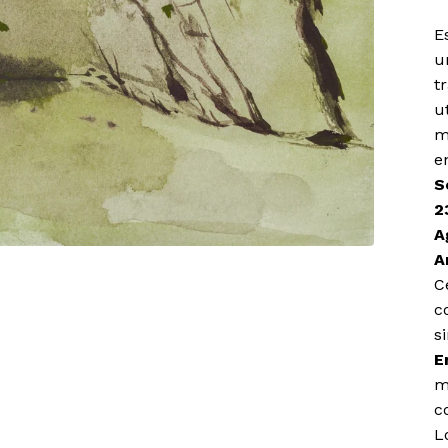
E
u
t
u
m
e
S
2
A
A
C
c
s
E
m
c
L